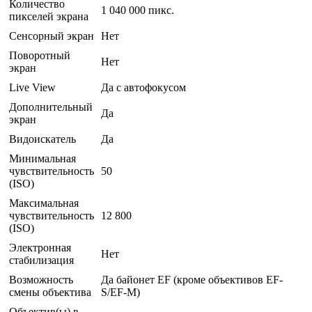
Количество
1 040 000 пикс.
пикселей экрана
Сенсорный экран
Нет
Поворотный
Нет
экран
Live View
Да с автофокусом
Дополнительный
Да
экран
Видоискатель
Да
Минимальная
чувствительность
50
(ISO)
Максимальная
чувствительность
12 800
(ISO)
Электронная
Нет
стабилизация
Возможность
Да байонет EF (кроме объективов EF-
смены объектива
S/EF-M)
Объектив(ы) в