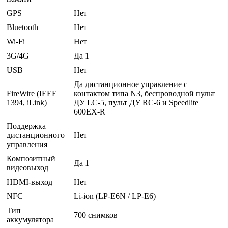
GPS
Нет
Bluetooth
Нет
Wi-Fi
Нет
3G/4G
Да 1
USB
Нет
Да дистанционное управление с
FireWire (IEEE
контактом типа N3, беспроводной пульт
1394, iLink)
ДУ LC-5, пульт ДУ RC-6 и Speedlite
600EX-R
Поддержка
дистанционного
Нет
управления
Композитный
Да 1
видеовыход
HDMI-выход
Нет
NFC
Li-ion (LP-E6N / LP-E6)
Тип
700 снимков
аккумулятора