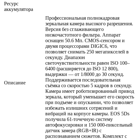
Ресурс
аккумулятора
Профессиональная полнокадровая
зеркальная камера высокого разрешения.
Версия без сглаживающего
низкочастотного фильтра. Аппарат
оснащен 50.6 Мп. CMOS-сенсором и
двумя процессорами DIGIC6, что
позволяет снимать 250 мегапикселей в
секунду. Диапазон
светочувствительности равен ISO 100–
6400 (расширяется до ISO 12 800),
выдержки — от 1/8000 до 30 секунд.
Поддерживается последовательная
Описание
съёмка со скоростью 5 кадров в секунду.
Камера имеет роботизированный привод
зеркала, который уменьшает его скорость
при подъеме и опускании, что позволяет
избежать излишних сотрясений и
вибраций на корпусе камеры. EOS 5Ds
получила 61-точечную систему
автофокусировки и 150 000-пиксельный
датчик замера (RGB+IR) c
распознаванием сюжетов. Комплект с