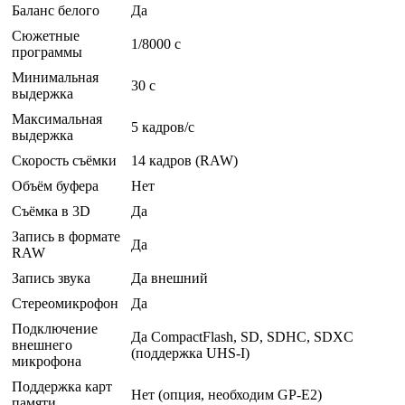
Баланс белого
Да
Сюжетные
1/8000 c
программы
Минимальная
30 c
выдержка
Максимальная
5 кадров/с
выдержка
Скорость съёмки
14 кадров (RAW)
Объём буфера
Нет
Съёмка в 3D
Да
Запись в формате
Да
RAW
Запись звука
Да внешний
Стереомикрофон
Да
Подключение
Да CompactFlash, SD, SDHC, SDXC
внешнего
(поддержка UHS-I)
микрофона
Поддержка карт
Нет (опция, необходим GP-E2)
памяти