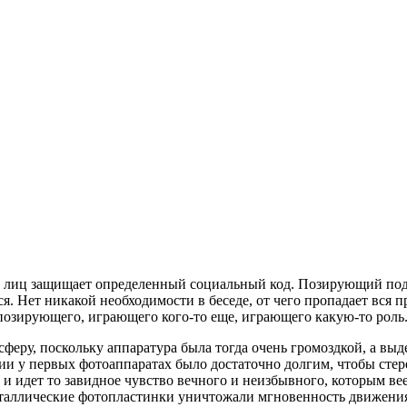
 лиц защищает определенный социальный код. Позирующий пода
я. Нет никакой необходимости в беседе, от чего пропадает вся 
 позирующего, играющего кого-то еще, играющего какую-то роль
сферу, поскольку аппаратура была тогда очень громоздкой, а в
и у первых фотоаппаратах было достаточно долгим, чтобы стере
 идет то завидное чувство вечного и неизбывного, которым вее
металлические фотопластинки уничтожали мгновенность движени