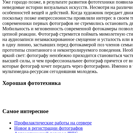
Уже гораздо позже, в результате развития фототехники появила
неведомые истории визуальных искусств. Несмотря на различи
особенностей вещей и действий. Когда художник передает движ
поскольку позже импрессионисты проявляли интерес в своем т
современники первых фотографов не стремились остановить д
Мобильность и мгновенность современной фотокамеры позволя
цепной реакции. Фотограф стремится поймать мимолетную стихи
на аудиозаписи незамаскированное смущение и усталость или 
в одну линию, застывших перед фотокамерой поз членов семьи
прототипы спонтанного и неконтролируемого поведения. Необ
яркий свет: фотографу неизбежно приходится становиться час
высшей силы, и чем профессиональнее фотограф прячется от вн
которые фотограф хочет передать через фотографию. Именно в 
мультимедиа-ресурсам сегодняшняя молодежь.
Хорошая фототехника
Самое интересное
Профилактические работы на сервере
Новое в регистрации фотографов