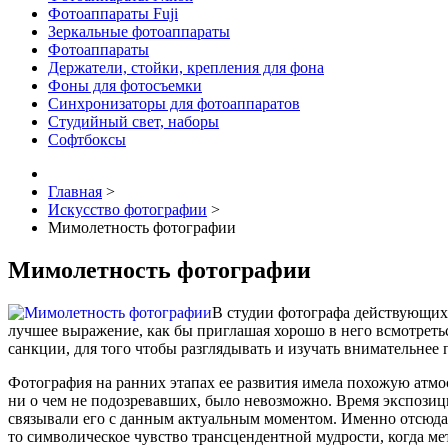
Фотоаппараты Fuji
Зеркальные фотоаппараты
Фотоаппараты
Держатели, стойки, крепления для фона
Фоны для фотосъемки
Синхронизаторы для фотоаппаратов
Студийный свет, наборы
Софтбоксы
Главная
>
Искусство фотографии
>
Мимолетность фотографии
Мимолетность фотографии
В студии фотографа действующих
лучшее выражение, как бы приглашая хорошо в него всмотретьс
санкции, для того чтобы разглядывать и изучать внимательнее
Фотография на ранних этапах ее развития имела похожую атмо
ни о чем не подозревавших, было невозможно. Время экспозици
связывали его с данным актуальным моментом. Именно отсюда и
то символическое чувство трансцендентной мудрости, когда 