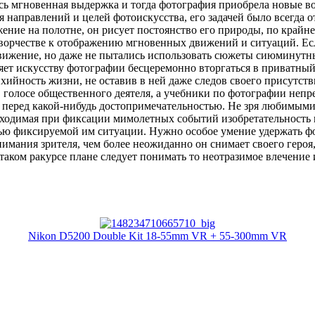
сь мгновенная выдержка и тогда фотография приобрела новые воз
я направлений и целей фотоискусства, его задачей было всегда
ение на полотне, он рисует постоянство его природы, по крайне
ворчестве к отображению мгновенных движений и ситуаций. Есл
вижение, но даже не пытались использовать сюжеты сиюминутн
ет искусству фотографии бесцеремонно вторгаться в приватный
йность жизни, не оставив в ней даже следов своего присутствия
в голосе общественного деятеля, а учебники по фотографии непр
 перед какой-нибудь достопримечательностью. Не зря любимыми
ходимая при фиксации мимолетных событий изобретательность 
тью фиксируемой им ситуации. Нужно особое умение удержать фо
имания зрителя, чем более неожиданно он снимает своего героя,
таком ракурсе плане следует понимать то неотразимое влечение
Nikon D5200 Double Kit 18-55mm VR + 55-300mm VR