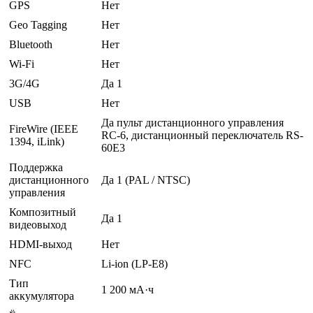
GPS
Нет
Geo Tagging
Нет
Bluetooth
Нет
Wi-Fi
Нет
3G/4G
Да 1
USB
Нет
Да пульт дистанционного управления
FireWire (IEEE
RC-6, дистанционный переключатель RS-
1394, iLink)
60E3
Поддержка
дистанционного
Да 1 (PAL / NTSC)
управления
Композитный
Да 1
видеовыход
HDMI-выход
Нет
NFC
Li-ion (LP-E8)
Тип
1 200 мА·ч
аккумулятора