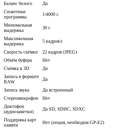
Баланс белого
Да
Сюжетные
1/4000 c
программы
Минимальная
30 c
выдержка
Максимальная
5 кадров/с
выдержка
Скорость съёмки
22 кадров (JPEG)
Объём буфера
Нет
Съёмка в 3D
Да
Запись в формате
Да
RAW
Запись звука
Да встроенный
Стереомикрофон
Нет
Диктофон
Да SD, SDHC, SDXC
(аудиозаметки)
Поддержка карт
Нет (опция, необходим GP-E2)
памяти