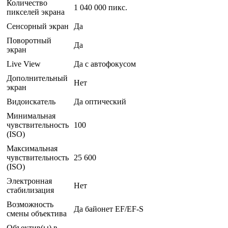
Количество
1 040 000 пикс.
пикселей экрана
Сенсорный экран
Да
Поворотный
Да
экран
Live View
Да с автофокусом
Дополнительный
Нет
экран
Видоискатель
Да оптический
Минимальная
чувствительность
100
(ISO)
Максимальная
чувствительность
25 600
(ISO)
Электронная
Нет
стабилизация
Возможность
Да байонет EF/EF-S
смены объектива
Объектив(ы) в