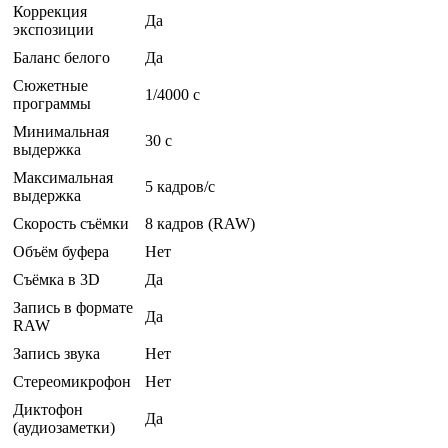
Коррекция
Да
экспозиции
Баланс белого
Да
Сюжетные
1/4000 c
программы
Минимальная
30 c
выдержка
Максимальная
5 кадров/с
выдержка
Скорость съёмки
8 кадров (RAW)
Объём буфера
Нет
Съёмка в 3D
Да
Запись в формате
Да
RAW
Запись звука
Нет
Стереомикрофон
Нет
Диктофон
Да
(аудиозаметки)