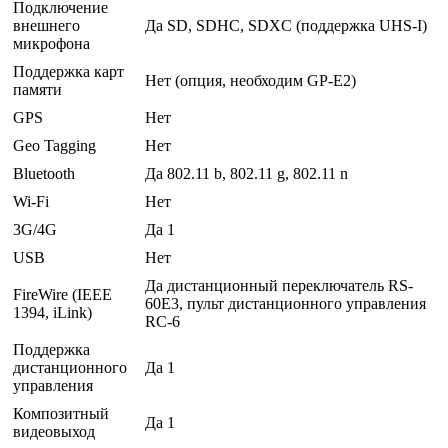
Подключение
внешнего
Да SD, SDHC, SDXC (поддержка UHS-I)
микрофона
Поддержка карт
Нет (опция, необходим GP-E2)
памяти
GPS
Нет
Geo Tagging
Нет
Bluetooth
Да 802.11 b, 802.11 g, 802.11 n
Wi-Fi
Нет
3G/4G
Да 1
USB
Нет
Да дистанционный переключатель RS-
FireWire (IEEE
60E3, пульт дистанционного управления
1394, iLink)
RC-6
Поддержка
дистанционного
Да 1
управления
Композитный
Да 1
видеовыход