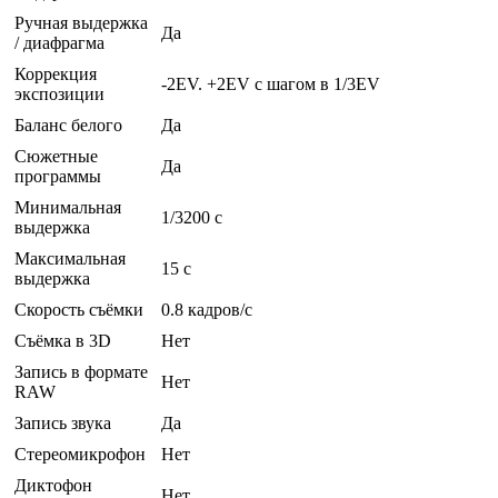
Ручная выдержка
Да
/ диафрагма
Коррекция
-2EV. +2EV с шагом в 1/3EV
экспозиции
Баланс белого
Да
Сюжетные
Да
программы
Минимальная
1/3200 с
выдержка
Максимальная
15 c
выдержка
Скорость съёмки
0.8 кадров/с
Съёмка в 3D
Нет
Запись в формате
Нет
RAW
Запись звука
Да
Стереомикрофон
Нет
Диктофон
Нет