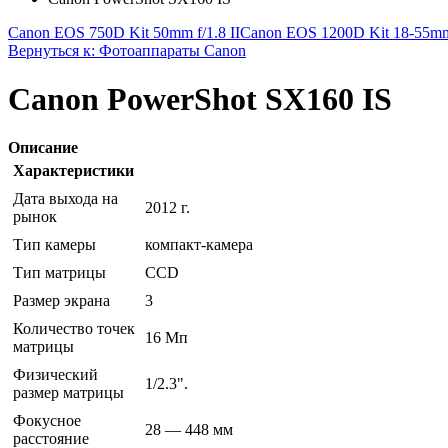
Canon EOS 750D Kit 50mm f/1.8 II
Canon EOS 1200D Kit 18-55m
Вернуться к: Фотоаппараты Canon
Canon PowerShot SX160 IS
Описание
Характеристики
Дата выхода на
2012 г.
рынок
Тип камеры
компакт-камера
Тип матрицы
CCD
Размер экрана
3
Количество точек
16 Мп
матрицы
Физический
1/2.3".
размер матрицы
Фокусное
28 — 448 мм
расстояние