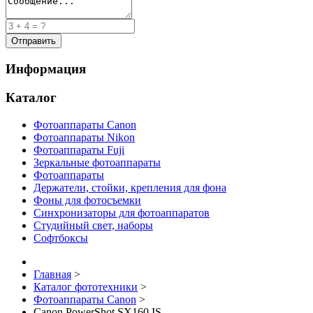
Информация
Каталог
Фотоаппараты Canon
Фотоаппараты Nikon
Фотоаппараты Fuji
Зеркальные фотоаппараты
Фотоаппараты
Держатели, стойки, крепления для фона
Фоны для фотосъемки
Синхронизаторы для фотоаппаратов
Студийный свет, наборы
Софтбоксы
Главная
>
Каталог фототехники
>
Фотоаппараты Canon
>
Canon PowerShot SX160 IS