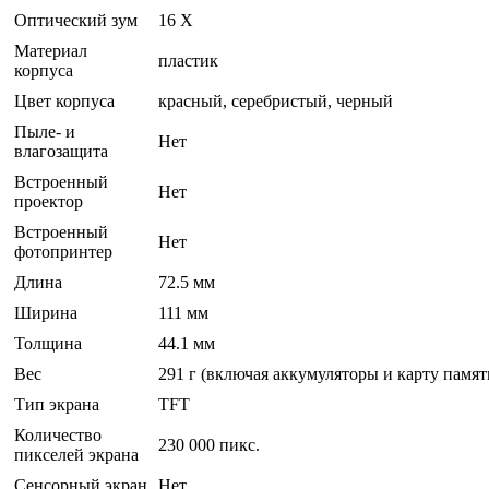
Оптический зум
16 Х
Материал
пластик
корпуса
Цвет корпуса
красный, серебристый, черный
Пыле- и
Нет
влагозащита
Встроенный
Нет
проектор
Встроенный
Нет
фотопринтер
Длина
72.5 мм
Ширина
111 мм
Толщина
44.1 мм
Вес
291 г (включая аккумуляторы и карту памят
Тип экрана
TFT
Количество
230 000 пикс.
пикселей экрана
Сенсорный экран
Нет