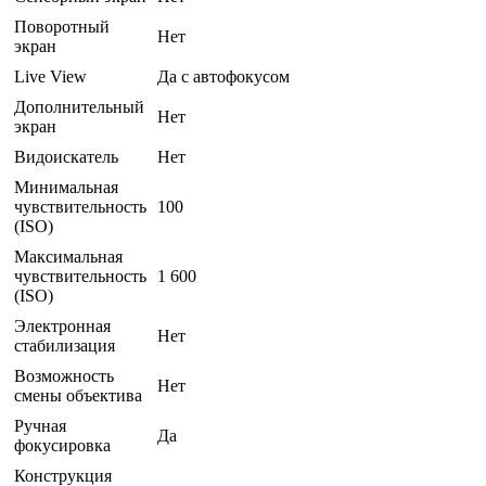
Поворотный
Нет
экран
Live View
Да с автофокусом
Дополнительный
Нет
экран
Видоискатель
Нет
Минимальная
чувствительность
100
(ISO)
Максимальная
чувствительность
1 600
(ISO)
Электронная
Нет
стабилизация
Возможность
Нет
смены объектива
Ручная
Да
фокусировка
Конструкция