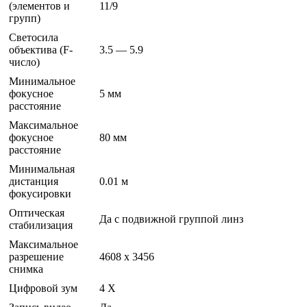
(элементов и
11/9
групп)
Светосила
объектива (F-
3.5 — 5.9
число)
Минимальное
фокусное
5 мм
расстояние
Максимальное
фокусное
80 мм
расстояние
Минимальная
дистанция
0.01 м
фокусировки
Оптическая
Да с подвижной группой линз
стабилизация
Максимальное
разрешение
4608 x 3456
снимка
Цифровой зум
4 Х