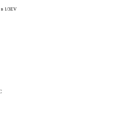
 в 1/3EV
C