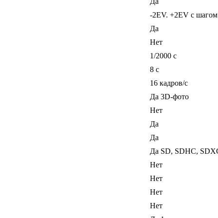
Да
-2EV. +2EV с шагом
Да
Нет
1/2000 c
8 c
16 кадров/с
Да 3D-фото
Нет
Да
Да
Да SD, SDHC, SDX
Нет
Нет
Нет
Нет