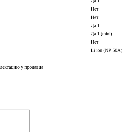
Да 1
Нет
Нет
Да 1
Да 1 (mini)
Нет
Li-ion (NP-50A)
плектацию у продавца