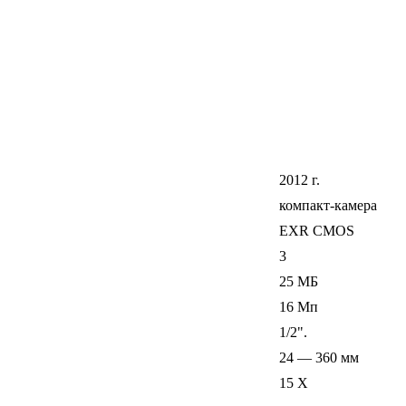
2012 г.
компакт-камера
EXR CMOS
3
25 МБ
16 Мп
1/2".
24 — 360 мм
15 Х