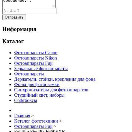
Информация
Каталог
Фотоаппараты Canon
Фотоаппараты Nikon
Фотоаппараты Fuji
Зеркальные фотоаппараты
Фотоаппараты
Держатели, стойки, крепления для фона
Фоны для фотосъемки
Синхронизаторы для фотоаппаратов
Студийный свет, наборы
Софтбоксы
Главная
>
Каталог фототехники
>
Фотоаппараты Fuji
>
Fujifilm FinePix F660EXR