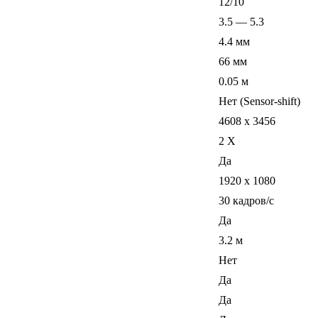
12/10
3.5 — 5.3
4.4 мм
66 мм
0.05 м
Нет (Sensor-shift)
4608 x 3456
2 Х
Да
1920 x 1080
30 кадров/с
Да
3.2 м
Нет
Да
Да