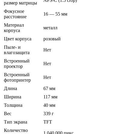
APS-C (1.5 crop)
размер матрицы
Фокусное
16 — 55 мм
расстояние
Материал
металл
корпуса
Цвет корпуса
розовый
Пыле- и
Нет
влагозащита
Встроенный
Нет
проектор
Встроенный
Нет
фотопринтер
Длина
67 мм
Ширина
117 мм
Толщина
40 мм
Вес
339 г
Тип экрана
TFT
Количество
1 040 000 пикс.