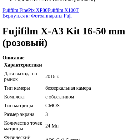
Fujifilm FinePix XP80
Fujifilm X100T
Вернуться к: Фотоаппараты Fuji
Fujifilm X-A3 Kit 16-50 mm
(розовый)
Описание
Характеристики
Дата выхода на
2016 г.
рынок
Тип камеры
беззеркальная камера
Комплект
с объективом
Тип матрицы
CMOS
Размер экрана
3
Количество точек
24 Мп
матрицы
Физический