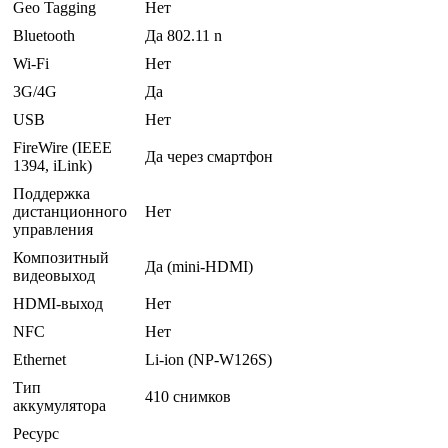
Geo Tagging
Нет
Bluetooth
Да 802.11 n
Wi-Fi
Нет
3G/4G
Да
USB
Нет
FireWire (IEEE
Да через смартфон
1394, iLink)
Поддержка
дистанционного
Нет
управления
Композитный
Да (mini-HDMI)
видеовыход
HDMI-выход
Нет
NFC
Нет
Ethernet
Li-ion (NP-W126S)
Тип
410 снимков
аккумулятора
Ресурс