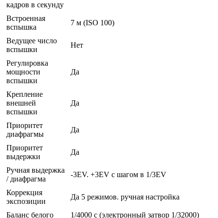
кадров в секунду
Встроенная
7 м (ISO 100)
вспышка
Ведущее число
Нет
вспышки
Регулировка
мощности
Да
вспышки
Крепление
внешней
Да
вспышки
Приоритет
Да
диафрагмы
Приоритет
Да
выдержки
Ручная выдержка
-3EV. +3EV с шагом в 1/3EV
/ диафрагма
Коррекция
Да 5 режимов. ручная настройка
экспозиции
Баланс белого
1/4000 c (электронный затвор 1/32000)