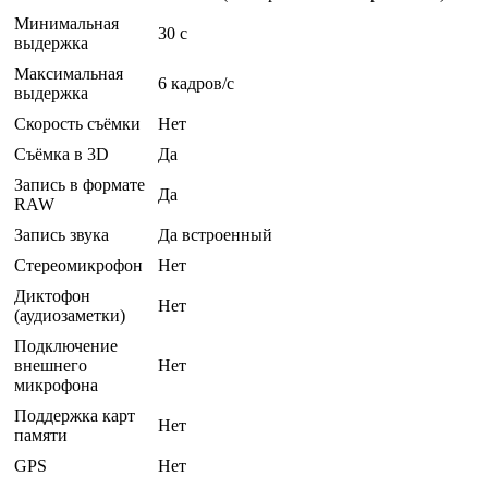
Минимальная
30 c
выдержка
Максимальная
6 кадров/с
выдержка
Скорость съёмки
Нет
Съёмка в 3D
Да
Запись в формате
Да
RAW
Запись звука
Да встроенный
Стереомикрофон
Нет
Диктофон
Нет
(аудиозаметки)
Подключение
внешнего
Нет
микрофона
Поддержка карт
Нет
памяти
GPS
Нет