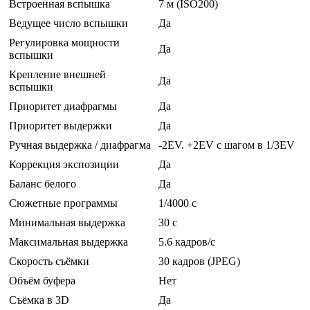
Встроенная вспышка
7 м (ISO200)
Ведущее число вспышки
Да
Регулировка мощности
Да
вспышки
Крепление внешней
Да
вспышки
Приоритет диафрагмы
Да
Приоритет выдержки
Да
Ручная выдержка / диафрагма
-2EV. +2EV с шагом в 1/3EV
Коррекция экспозиции
Да
Баланс белого
Да
Сюжетные программы
1/4000 c
Минимальная выдержка
30 c
Максимальная выдержка
5.6 кадров/с
Скорость съёмки
30 кадров (JPEG)
Объём буфера
Нет
Съёмка в 3D
Да