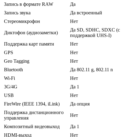
Запись в формате RAW
Да
Запись звука
Да встроенный
Стереомикрофон
Нет
Да SD, SDHC, SDXC (с
Диктофон (аудиозаметки)
поддержкой UHS-I)
Поддержка карт памяти
Нет
GPS
Нет
Geo Tagging
Нет
Bluetooth
Да 802.11 g, 802.11 n
Wi-Fi
Нет
3G/4G
Да 1
USB
Нет
FireWire (IEEE 1394, iLink)
Да опция
Поддержка дистанционного
Нет
управления
Композитный видеовыход
Да 1
HDMI-выход
Нет