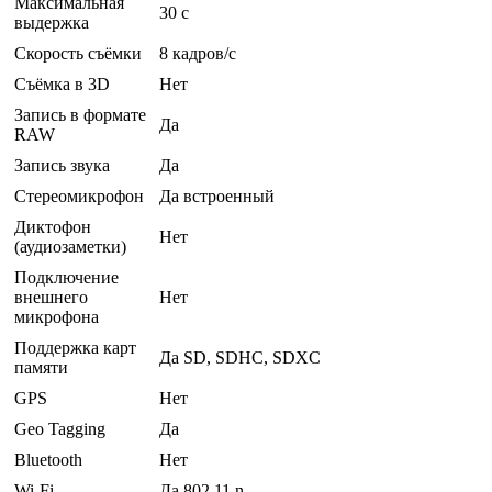
Максимальная
30 c
выдержка
Скорость съёмки
8 кадров/с
Съёмка в 3D
Нет
Запись в формате
Да
RAW
Запись звука
Да
Стереомикрофон
Да встроенный
Диктофон
Нет
(аудиозаметки)
Подключение
внешнего
Нет
микрофона
Поддержка карт
Да SD, SDHC, SDXC
памяти
GPS
Нет
Geo Tagging
Да
Bluetooth
Нет
Wi-Fi
Да 802.11 n