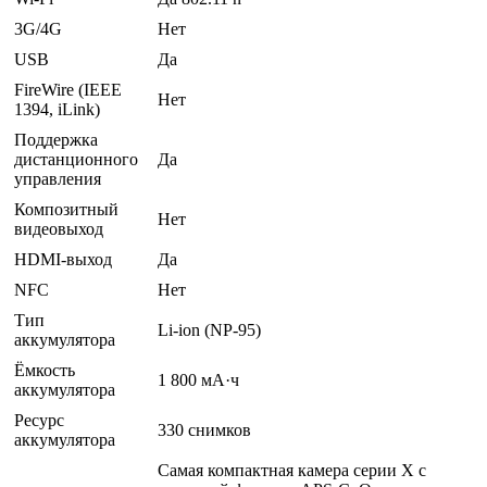
3G/4G
Нет
USB
Да
FireWire (IEEE
Нет
1394, iLink)
Поддержка
дистанционного
Да
управления
Композитный
Нет
видеовыход
HDMI-выход
Да
NFC
Нет
Тип
Li-ion (NP-95)
аккумулятора
Ёмкость
1 800 мА·ч
аккумулятора
Ресурс
330 снимков
аккумулятора
Самая компактная камера серии X с