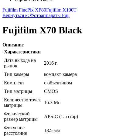
Fujifilm FinePix XP80
Fujifilm X100T
Вернуться к: Фотоаппараты Fuji
Fujifilm X70 Black
Описание
Характеристики
Дата выхода на
2016 г.
рынок
Тип камеры
компакт-камера
Комплект
с объективом
Тип матрицы
CMOS
Количество точек
16.3 Мп
матрицы
Физический
APS-C (1.5 crop)
размер матрицы
Фокусное
18.5 мм
расстояние