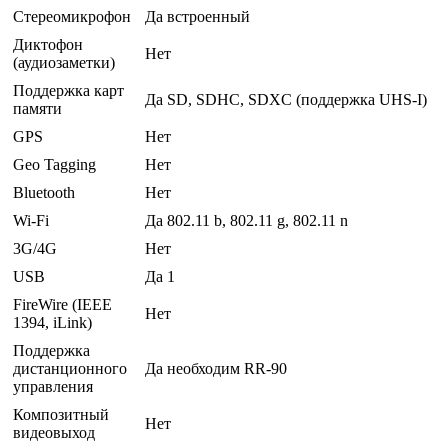
Стереомикрофон
Да встроенный
Диктофон
Нет
(аудиозаметки)
Поддержка карт
Да SD, SDHC, SDXC (поддержка UHS-I)
памяти
GPS
Нет
Geo Tagging
Нет
Bluetooth
Нет
Wi-Fi
Да 802.11 b, 802.11 g, 802.11 n
3G/4G
Нет
USB
Да 1
FireWire (IEEE
Нет
1394, iLink)
Поддержка
дистанционного
Да необходим RR-90
управления
Композитный
Нет
видеовыход