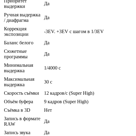
Приоритет
Да
выдержки
Ручная выдержка
Да
/ диафрагма
Коррекция
-3EV. +3EV с шагом в 1/3EV
экспозиции
Баланс белого
Да
Сюжетные
Да
программы
Минимальная
1/4000 c
выдержка
Максимальная
30 c
выдержка
Скорость съёмки
12 кадров/с (Super High)
Объём буфера
9 кадров (Super High)
Съёмка в 3D
Нет
Запись в формате
Да
RAW
Запись звука
Да