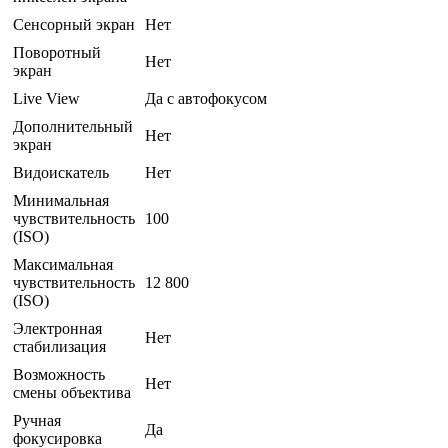
Сенсорный экран
Нет
Поворотный
Нет
экран
Live View
Да с автофокусом
Дополнительный
Нет
экран
Видоискатель
Нет
Минимальная
чувствительность
100
(ISO)
Максимальная
чувствительность
12 800
(ISO)
Электронная
Нет
стабилизация
Возможность
Нет
смены объектива
Ручная
Да
фокусировка