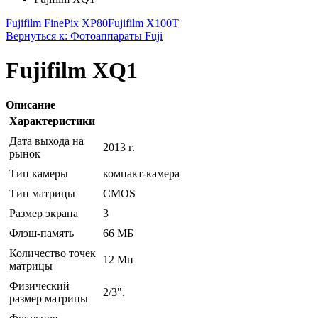
Fujifilm FinePix XP80
Fujifilm X100T
Вернуться к: Фотоаппараты Fuji
Fujifilm XQ1
Описание
Характеристики
Дата выхода на
2013 г.
рынок
Тип камеры
компакт-камера
Тип матрицы
CMOS
Размер экрана
3
Флэш-память
66 МБ
Количество точек
12 Мп
матрицы
Физический
2/3".
размер матрицы