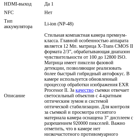
HDMI-выход
Да 1
NFC
Нет
Тип
Li-ion (NP-48)
аккумулятора
Стильная компактная камера премиум-
класса. Главной особенностью аппарата
является 12 Мп. матрица X-Trans CMOS II
формата 2/3”, обрабатывающая диапазон
чувствительности от 100 до 12800 ISO.
Матрица имеет пиксели фазовой
детекции, позволяющие реализовать
более быстрый гибридный автофокус. В
камере используется обновленный
процессор обработки изображения EXR
Processor II. За
качество
съемки отвечает
Описание
светосильный объектив с 4-кратным
оптическим зумом и системой
оптической стабилизации. Для контроля
за съемкой и просмотра отснятого
материала камера оснащена 3” дисплеем с
разрешением 920000 пикселей. Важно
отметить, что в камере нет
низкочастотного противомуарного