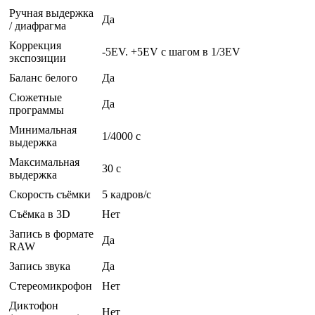
Ручная выдержка
Да
/ диафрагма
Коррекция
-5EV. +5EV с шагом в 1/3EV
экспозиции
Баланс белого
Да
Сюжетные
Да
программы
Минимальная
1/4000 c
выдержка
Максимальная
30 c
выдержка
Скорость съёмки
5 кадров/с
Съёмка в 3D
Нет
Запись в формате
Да
RAW
Запись звука
Да
Стереомикрофон
Нет
Диктофон
Нет