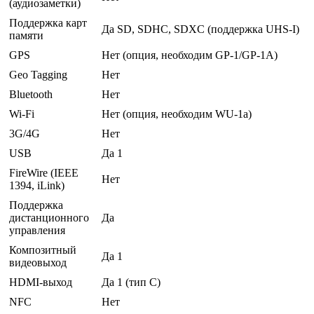
(аудиозаметки)
Поддержка карт
Да SD, SDHC, SDXC (поддержка UHS-I)
памяти
GPS
Нет (опция, необходим GP-1/GP-1A)
Geo Tagging
Нет
Bluetooth
Нет
Wi-Fi
Нет (опция, необходим WU-1а)
3G/4G
Нет
USB
Да 1
FireWire (IEEE
Нет
1394, iLink)
Поддержка
дистанционного
Да
управления
Композитный
Да 1
видеовыход
HDMI-выход
Да 1 (тип С)
NFC
Нет