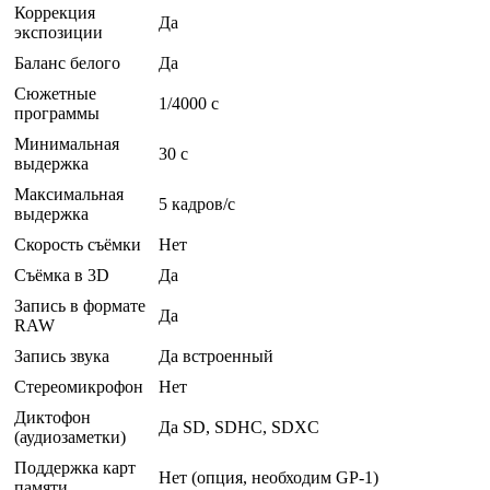
Коррекция
Да
экспозиции
Баланс белого
Да
Сюжетные
1/4000 c
программы
Минимальная
30 c
выдержка
Максимальная
5 кадров/с
выдержка
Скорость съёмки
Нет
Съёмка в 3D
Да
Запись в формате
Да
RAW
Запись звука
Да встроенный
Стереомикрофон
Нет
Диктофон
Да SD, SDHC, SDXC
(аудиозаметки)
Поддержка карт
Нет (опция, необходим GP-1)
памяти