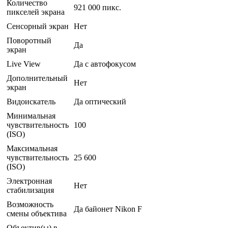
Количество
921 000 пикс.
пикселей экрана
Сенсорный экран
Нет
Поворотный
Да
экран
Live View
Да с автофокусом
Дополнительный
Нет
экран
Видоискатель
Да оптический
Минимальная
чувствительность
100
(ISO)
Максимальная
чувствительность
25 600
(ISO)
Электронная
Нет
стабилизация
Возможность
Да байонет Nikon F
смены объектива
Объектив(ы) в