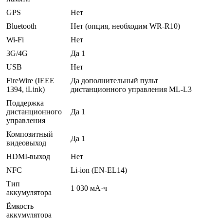
GPS
Нет
Bluetooth
Нет (опция, необходим WR-R10)
Wi-Fi
Нет
3G/4G
Да 1
USB
Нет
FireWire (IEEE
Да дополнительный пульт
1394, iLink)
дистанционного управления ML-L3
Поддержка
дистанционного
Да 1
управления
Композитный
Да 1
видеовыход
HDMI-выход
Нет
NFC
Li-ion (EN-EL14)
Тип
1 030 мА·ч
аккумулятора
Ёмкость
аккумулятора