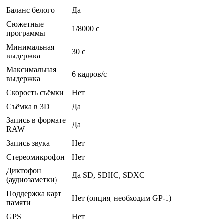
Баланс белого
Да
Сюжетные
1/8000 c
программы
Минимальная
30 c
выдержка
Максимальная
6 кадров/с
выдержка
Скорость съёмки
Нет
Съёмка в 3D
Да
Запись в формате
Да
RAW
Запись звука
Нет
Стереомикрофон
Нет
Диктофон
Да SD, SDHC, SDXC
(аудиозаметки)
Поддержка карт
Нет (опция, необходим GP-1)
памяти
GPS
Нет