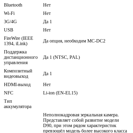
Bluetooth
Нет
Wi-Fi
Нет
3G/4G
Да 1
USB
Нет
FireWire (IEEE
Да опция, необходим MC-DC2
1394, iLink)
Поддержка
дистанционного
Да 1 (NTSC, PAL)
управления
Композитный
Да 1
видеовыход
HDMI-выход
Нет
NFC
Li-ion (EN-EL15)
Тип
аккумулятора
Неполнокадровая зеркальная камера.
Представляет собой развитие модели
D90, при этом рядом характеристик
превзошёл модель более высокого класса