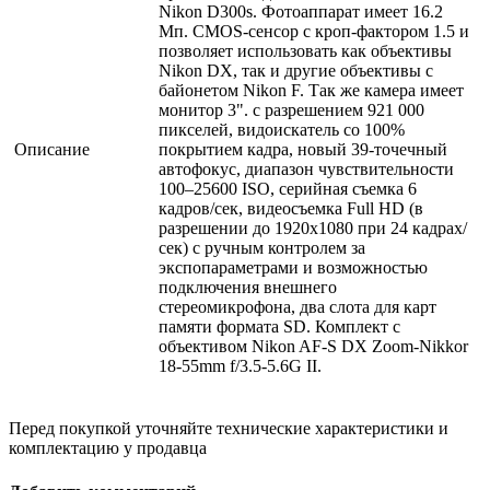
Nikon D300s. Фотоаппарат имеет 16.2
Мп. CMOS-сенсор с кроп-фактором 1.5 и
позволяет использовать как объективы
Nikon DX, так и другие объективы с
байонетом Nikon F. Так же камера имеет
монитор 3". с разрешением 921 000
пикселей, видоискатель со 100%
Описание
покрытием кадра, новый 39-точечный
автофокус, диапазон чувствительности
100–25600 ISO, серийная съемка 6
кадров/сек, видеосъемка Full HD (в
разрешении до 1920x1080 при 24 кадрах/
сек) с ручным контролем за
экспопараметрами и возможностью
подключения внешнего
стереомикрофона, два слота для карт
памяти формата SD. Комплект с
объективом Nikon AF-S DX Zoom-Nikkor
18-55mm f/3.5-5.6G II.
Перед покупкой уточняйте технические характеристики и
комплектацию у продавца