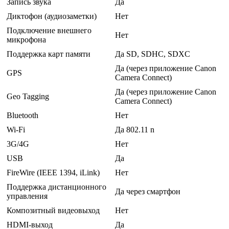
Запись звука
Да
Диктофон (аудиозаметки)
Нет
Подключение внешнего
Нет
микрофона
Поддержка карт памяти
Да SD, SDHC, SDXC
Да (через приложение Canon
GPS
Camera Connect)
Да (через приложение Canon
Geo Tagging
Camera Connect)
Bluetooth
Нет
Wi-Fi
Да 802.11 n
3G/4G
Нет
USB
Да
FireWire (IEEE 1394, iLink)
Нет
Поддержка дистанционного
Да через смартфон
управления
Композитный видеовыход
Нет
HDMI-выход
Да