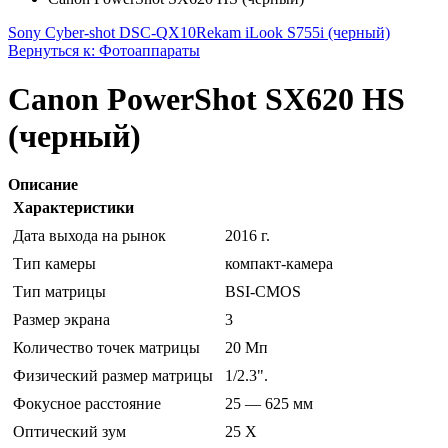
Sony Cyber-shot DSC-QX10
Rekam iLook S755i (черный)
Вернуться к: Фотоаппараты
Canon PowerShot SX620 HS
(черный)
Описание
Характеристики
Дата выхода на рынок
2016 г.
Тип камеры
компакт-камера
Тип матрицы
BSI-CMOS
Размер экрана
3
Количество точек матрицы
20 Мп
Физический размер матрицы
1/2.3".
Фокусное расстояние
25 — 625 мм
Оптический зум
25 Х