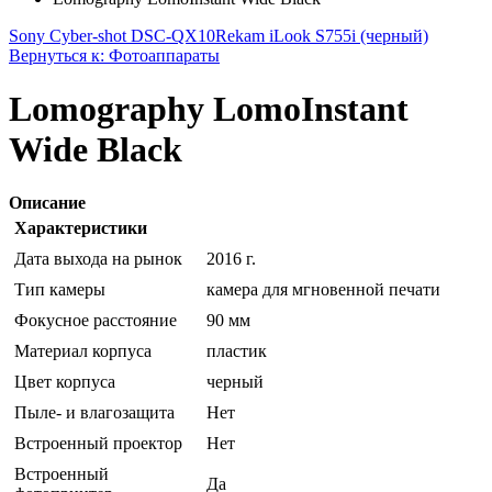
Sony Cyber-shot DSC-QX10
Rekam iLook S755i (черный)
Вернуться к: Фотоаппараты
Lomography LomoInstant
Wide Black
Описание
Характеристики
Дата выхода на рынок
2016 г.
Тип камеры
камера для мгновенной печати
Фокусное расстояние
90 мм
Материал корпуса
пластик
Цвет корпуса
черный
Пыле- и влагозащита
Нет
Встроенный проектор
Нет
Встроенный
Да