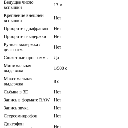
Ведущее число
13 м
вспышки
Крепление внешней
Нет
вспышки
Приоритет диафрагмы
Нет
Приоритет выдержки
Нет
Ручная выдержка /
Нет
диафрагма
Сюжетные программы
Да
Минимальная
1/500 c
выдержка
Максимальная
8 c
выдержка
Съёмка в 3D
Нет
Запись в формате RAW
Нет
Запись звука
Нет
Стереомикрофон
Нет
Диктофон
Нет