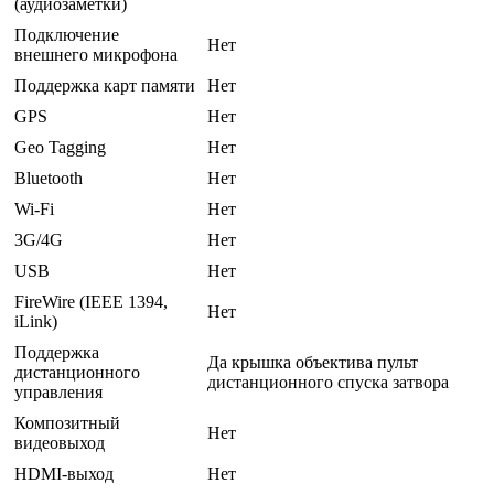
(аудиозаметки)
Подключение
Нет
внешнего микрофона
Поддержка карт памяти
Нет
GPS
Нет
Geo Tagging
Нет
Bluetooth
Нет
Wi-Fi
Нет
3G/4G
Нет
USB
Нет
FireWire (IEEE 1394,
Нет
iLink)
Поддержка
Да крышка объектива пульт
дистанционного
дистанционного спуска затвора
управления
Композитный
Нет
видеовыход
HDMI-выход
Нет