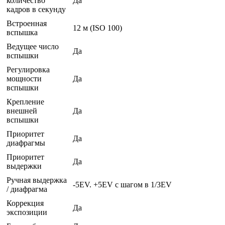
количество
Да
кадров в секунду
Встроенная
12 м (ISO 100)
вспышка
Ведущее число
Да
вспышки
Регулировка
мощности
Да
вспышки
Крепление
внешней
Да
вспышки
Приоритет
Да
диафрагмы
Приоритет
Да
выдержки
Ручная выдержка
-5EV. +5EV с шагом в 1/3EV
/ диафрагма
Коррекция
Да
экспозиции