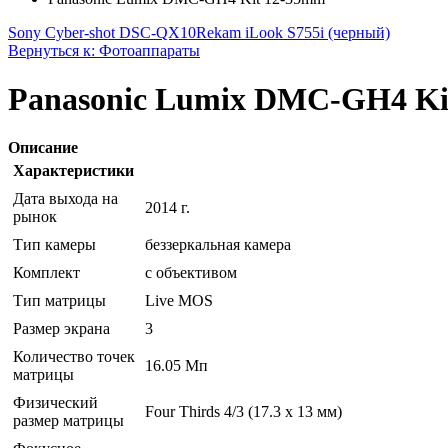
Sony Cyber-shot DSC-QX10
Rekam iLook S755i (черный)
Вернуться к: Фотоаппараты
Panasonic Lumix DMC-GH4 Ki
Описание
Характеристики
Дата выхода на
2014 г.
рынок
Тип камеры
беззеркальная камера
Комплект
с объективом
Тип матрицы
Live MOS
Размер экрана
3
Количество точек
16.05 Мп
матрицы
Физический
Four Thirds 4/3 (17.3 х 13 мм)
размер матрицы