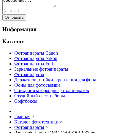
Информация
Каталог
Фотоаппараты Canon
Фотоаппараты Nikon
Фотоаппараты Fuji
Зеркальные фотоаппараты
Фотоаппараты
Держатели, стойки, крепления для фона
Фоны для фотосъемки
Синхронизаторы для фотоаппаратов
Студийный свет, наборы
Софтбоксы
Главная
>
Каталог фототехники
>
Фотоаппараты
>
Panasonic Lumix DMC-GH4 Kit 12-35mm