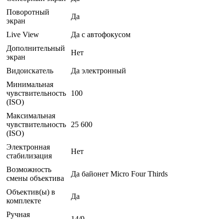
Поворотный
Да
экран
Live View
Да с автофокусом
Дополнительный
Нет
экран
Видоискатель
Да электронный
Минимальная
чувствительность
100
(ISO)
Максимальная
чувствительность
25 600
(ISO)
Электронная
Нет
стабилизация
Возможность
Да байонет Micro Four Thirds
смены объектива
Объектив(ы) в
Да
комплекте
Ручная
14/9