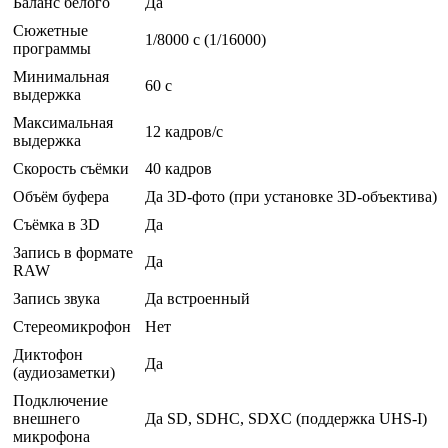
Баланс белого
Да
Сюжетные
1/8000 c (1/16000)
программы
Минимальная
60 c
выдержка
Максимальная
12 кадров/с
выдержка
Скорость съёмки
40 кадров
Объём буфера
Да 3D-фото (при установке 3D-объектива)
Съёмка в 3D
Да
Запись в формате
Да
RAW
Запись звука
Да встроенный
Стереомикрофон
Нет
Диктофон
Да
(аудиозаметки)
Подключение
внешнего
Да SD, SDHC, SDXC (поддержка UHS-I)
микрофона