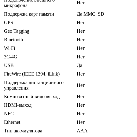
Нет
микрофона
Поддержка карт памяти
Да MMC, SD
GPS
Нет
Geo Tagging
Нет
Bluetooth
Нет
Wi-Fi
Нет
3G/4G
Нет
USB
Да
FireWire (IEEE 1394, iLink)
Нет
Поддержка дистанционного
Нет
управления
Композитный видеовыход
Нет
HDMI-выход
Нет
NFC
Нет
Ethernet
Нет
Тип аккумулятора
AAA