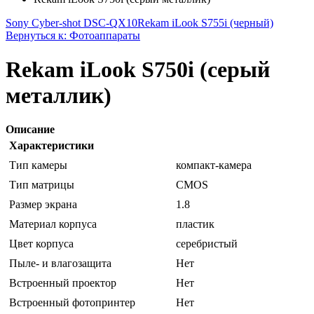
Sony Cyber-shot DSC-QX10
Rekam iLook S755i (черный)
Вернуться к: Фотоаппараты
Rekam iLook S750i (серый
металлик)
Описание
Характеристики
Тип камеры
компакт-камера
Тип матрицы
CMOS
Размер экрана
1.8
Материал корпуса
пластик
Цвет корпуса
серебристый
Пыле- и влагозащита
Нет
Встроенный проектор
Нет
Встроенный фотопринтер
Нет