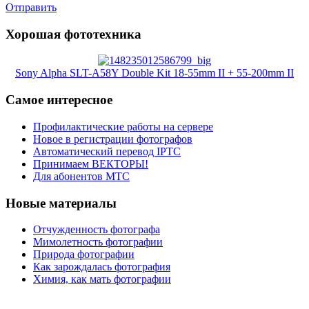
Отправить
Хорошая фототехника
Sony Alpha SLT-A58Y Double Kit 18-55mm II + 55-200mm II
Самое интересное
Профилактические работы на сервере
Новое в регистрации фотографов
Автоматический перевод IPTC
Принимаем ВЕКТОРЫ!
Для абонентов МТС
Новые материалы
Отчужденность фотографа
Мимолетность фотографии
Природа фотографии
Как зарождалась фотография
Химия, как мать фотографии