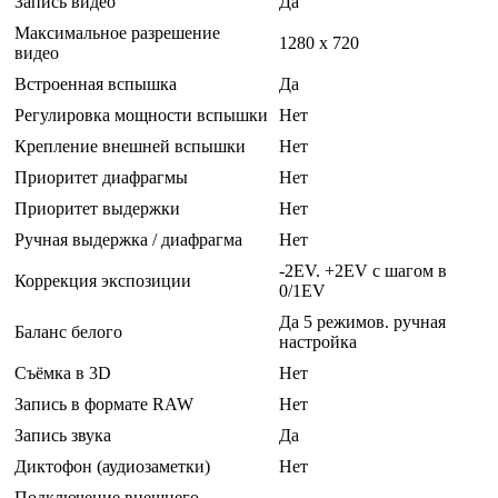
Запись видео
Да
Максимальное разрешение
1280 x 720
видео
Встроенная вспышка
Да
Регулировка мощности вспышки
Нет
Крепление внешней вспышки
Нет
Приоритет диафрагмы
Нет
Приоритет выдержки
Нет
Ручная выдержка / диафрагма
Нет
-2EV. +2EV с шагом в
Коррекция экспозиции
0/1EV
Да 5 режимов. ручная
Баланс белого
настройка
Съёмка в 3D
Нет
Запись в формате RAW
Нет
Запись звука
Да
Диктофон (аудиозаметки)
Нет
Подключение внешнего