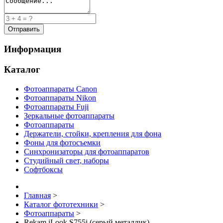
Информация
Каталог
Фотоаппараты Canon
Фотоаппараты Nikon
Фотоаппараты Fuji
Зеркальные фотоаппараты
Фотоаппараты
Держатели, стойки, крепления для фона
Фоны для фотосъемки
Синхронизаторы для фотоаппаратов
Студийный свет, наборы
Софтбоксы
Главная
>
Каталог фототехники
>
Фотоаппараты
>
Rekam iLook S755i (серый металлик)