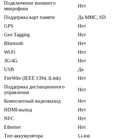
Подключение внешнего
Нет
микрофона
Поддержка карт памяти
Да MMC, SD
GPS
Нет
Geo Tagging
Нет
Bluetooth
Нет
Wi-Fi
Нет
3G/4G
Нет
USB
Да
FireWire (IEEE 1394, iLink)
Нет
Поддержка дистанционного
Нет
управления
Композитный видеовыход
Нет
HDMI-выход
Нет
NFC
Нет
Ethernet
Нет
Тип аккумулятора
Li-ion