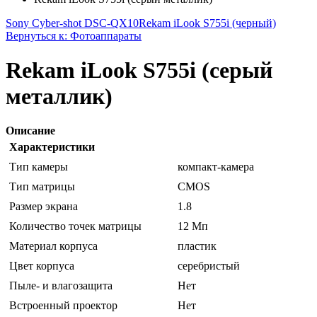
Sony Cyber-shot DSC-QX10
Rekam iLook S755i (черный)
Вернуться к: Фотоаппараты
Rekam iLook S755i (серый
металлик)
Описание
Характеристики
Тип камеры
компакт-камера
Тип матрицы
CMOS
Размер экрана
1.8
Количество точек матрицы
12 Мп
Материал корпуса
пластик
Цвет корпуса
серебристый
Пыле- и влагозащита
Нет
Встроенный проектор
Нет