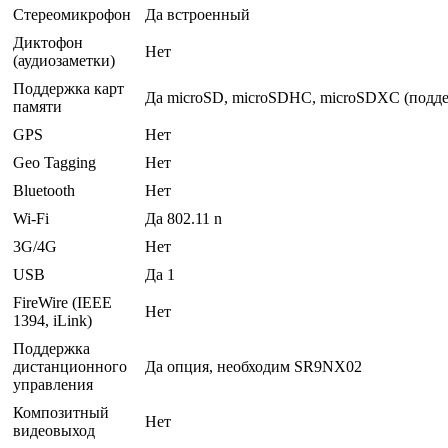
Стереомикрофон
Да встроенный
Диктофон
Нет
(аудиозаметки)
Поддержка карт
Да microSD, microSDHC, microSDXC (подд
памяти
GPS
Нет
Geo Tagging
Нет
Bluetooth
Нет
Wi-Fi
Да 802.11 n
3G/4G
Нет
USB
Да 1
FireWire (IEEE
Нет
1394, iLink)
Поддержка
дистанционного
Да опция, необходим SR9NX02
управления
Композитный
Нет
видеовыход