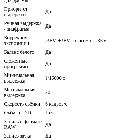
диафрагмы
Приоритет
Да
выдержки
Ручная выдержка
Да
/ диафрагма
Коррекция
-3EV. +3EV с шагом в 1/3EV
экспозиции
Баланс белого
Да
Сюжетные
Да
программы
Минимальная
1/16000 c
выдержка
Максимальная
30 c
выдержка
Скорость съёмки
6 кадров/с
Съёмка в 3D
Нет
Запись в формате
Да
RAW
Запись звука
Да