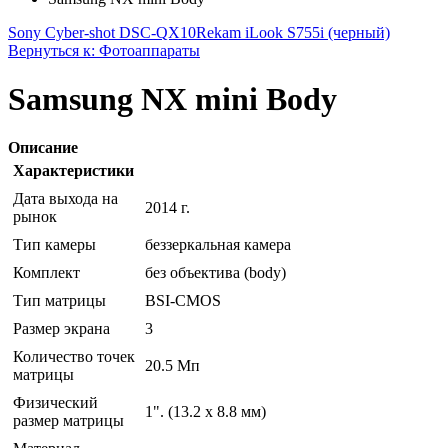
Sony Cyber-shot DSC-QX10
Rekam iLook S755i (черный)
Вернуться к: Фотоаппараты
Samsung NX mini Body
Описание
Характеристики
Дата выхода на
2014 г.
рынок
Тип камеры
беззеркальная камера
Комплект
без объектива (body)
Тип матрицы
BSI-CMOS
Размер экрана
3
Количество точек
20.5 Мп
матрицы
Физический
1". (13.2 х 8.8 мм)
размер матрицы