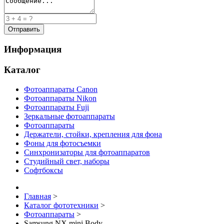
Информация
Каталог
Фотоаппараты Canon
Фотоаппараты Nikon
Фотоаппараты Fuji
Зеркальные фотоаппараты
Фотоаппараты
Держатели, стойки, крепления для фона
Фоны для фотосъемки
Синхронизаторы для фотоаппаратов
Студийный свет, наборы
Софтбоксы
Главная
>
Каталог фототехники
>
Фотоаппараты
>
Samsung NX mini Body