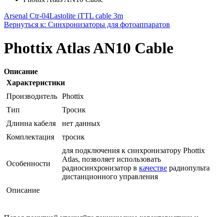
Arsenal Ctr-04
Lastolite iTTL cable 3m
Вернуться к: Синхронизаторы для фотоаппаратов
Phottix Atlas AN10 Cable
Описание
Характеристики
Производитель
Phottix
Тип
Тросик
Длинна кабеля
нет данных
Комплектация
тросик
для подключения к синхронизатору Phottix
Atlas, позволяет использовать
Особенности
радиосинхронизатор в
качестве
радиопульта
дистанционного управления
Описание