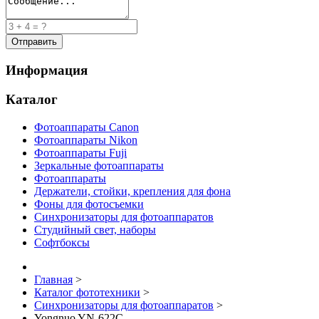
Информация
Каталог
Фотоаппараты Canon
Фотоаппараты Nikon
Фотоаппараты Fuji
Зеркальные фотоаппараты
Фотоаппараты
Держатели, стойки, крепления для фона
Фоны для фотосъемки
Синхронизаторы для фотоаппаратов
Студийный свет, наборы
Софтбоксы
Главная
>
Каталог фототехники
>
Синхронизаторы для фотоаппаратов
>
Yongnuo YN-622C