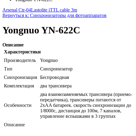
Arsenal Ctr-04
Lastolite iTTL cable 3m
Вернуться к: Синхронизаторы для фотоаппаратов
Yongnuo YN-622C
Описание
Характеристики
Производитель
Yongnuo
Тип
Синхронизатор
Синхронизация
Беспроводная
Комплектация
два трансивера
два взаимозаменяемых трансивера (приемо-
передатчика), трансиверы питаются от
Особенности
2xAA батареек. скорость синхронизации до
1/8000с, дистанция до 100м, 7 каналов,
управление вспышками в 3 группах
Описание