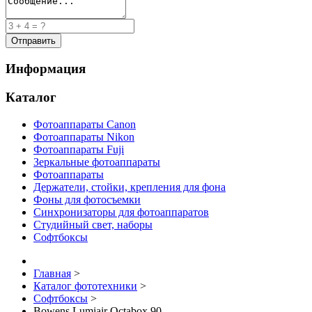
Информация
Каталог
Фотоаппараты Canon
Фотоаппараты Nikon
Фотоаппараты Fuji
Зеркальные фотоаппараты
Фотоаппараты
Держатели, стойки, крепления для фона
Фоны для фотосъемки
Синхронизаторы для фотоаппаратов
Студийный свет, наборы
Софтбоксы
Главная
>
Каталог фототехники
>
Софтбоксы
>
Bowens Lumiair Octabox 90