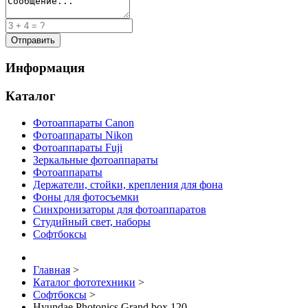
Информация
Каталог
Фотоаппараты Canon
Фотоаппараты Nikon
Фотоаппараты Fuji
Зеркальные фотоаппараты
Фотоаппараты
Держатели, стойки, крепления для фона
Фоны для фотосъемки
Синхронизаторы для фотоаппаратов
Студийный свет, наборы
Софтбоксы
Главная
>
Каталог фототехники
>
Софтбоксы
>
Hyundae Photonics Grand box 120