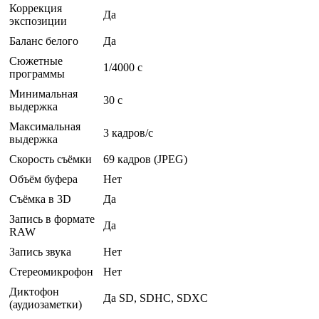
Коррекция
Да
экспозиции
Баланс белого
Да
Сюжетные
1/4000 c
программы
Минимальная
30 c
выдержка
Максимальная
3 кадров/с
выдержка
Скорость съёмки
69 кадров (JPEG)
Объём буфера
Нет
Съёмка в 3D
Да
Запись в формате
Да
RAW
Запись звука
Нет
Стереомикрофон
Нет
Диктофон
Да SD, SDHC, SDXC
(аудиозаметки)