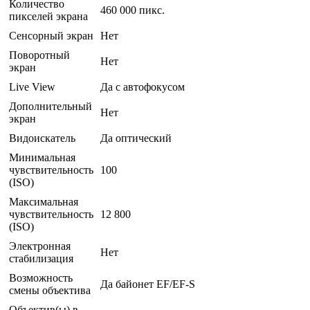
Количество
460 000 пикс.
пикселей экрана
Сенсорный экран
Нет
Поворотный
Нет
экран
Live View
Да с автофокусом
Дополнительный
Нет
экран
Видоискатель
Да оптический
Минимальная
чувствительность
100
(ISO)
Максимальная
чувствительность
12 800
(ISO)
Электронная
Нет
стабилизация
Возможность
Да байонет EF/EF-S
смены объектива
Объектив(ы) в