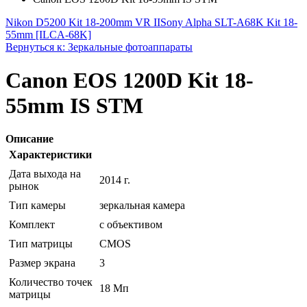
Nikon D5200 Kit 18-200mm VR II
Sony Alpha SLT-A68K Kit 18-
55mm [ILCA-68K]
Вернуться к: Зеркальные фотоаппараты
Canon EOS 1200D Kit 18-
55mm IS STM
Описание
Характеристики
Дата выхода на
2014 г.
рынок
Тип камеры
зеркальная камера
Комплект
с объективом
Тип матрицы
CMOS
Размер экрана
3
Количество точек
18 Мп
матрицы