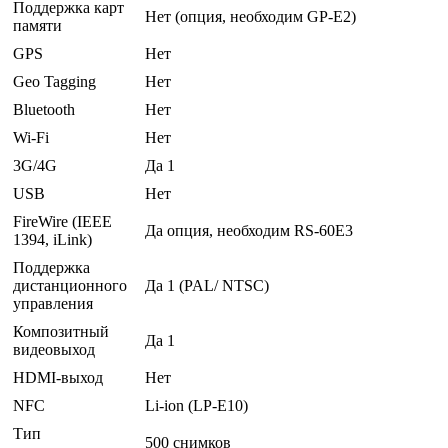
Поддержка карт
Нет (опция, необходим GP-E2)
памяти
GPS
Нет
Geo Tagging
Нет
Bluetooth
Нет
Wi-Fi
Нет
3G/4G
Да 1
USB
Нет
FireWire (IEEE
Да опция, необходим RS-60E3
1394, iLink)
Поддержка
дистанционного
Да 1 (PAL/ NTSC)
управления
Композитный
Да 1
видеовыход
HDMI-выход
Нет
NFC
Li-ion (LP-E10)
Тип
500 снимков