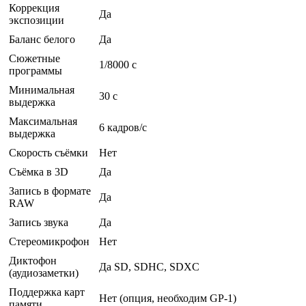
Коррекция
Да
экспозиции
Баланс белого
Да
Сюжетные
1/8000 c
программы
Минимальная
30 c
выдержка
Максимальная
6 кадров/с
выдержка
Скорость съёмки
Нет
Съёмка в 3D
Да
Запись в формате
Да
RAW
Запись звука
Да
Стереомикрофон
Нет
Диктофон
Да SD, SDHC, SDXC
(аудиозаметки)
Поддержка карт
Нет (опция, необходим GP-1)
памяти