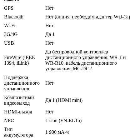
GPS
Нет
Bluetooth
Нет (опция, необходим адаптер WU-1a)
Wi-Fi
Нет
3G/4G
Да 1
USB
Нет
Да беспроводной контроллер
FireWire (IEEE
дистанционного управления: WR-1 и
1394, iLink)
WR-R10, кабель дистанционного
управления: MC-DC2
Поддержка
дистанционного
Нет
управления
Композитный
Да 1 (HDMI mini)
видеовыход
HDMI-выход
Нет
NFC
Li-ion (EN-EL15)
Тип
1 900 мА·ч
аккумулятора