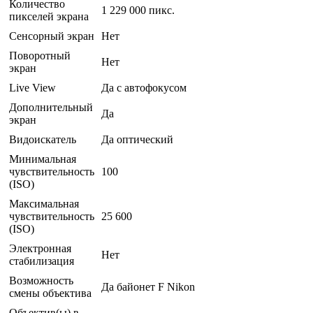
Количество
1 229 000 пикс.
пикселей экрана
Сенсорный экран
Нет
Поворотный
Нет
экран
Live View
Да с автофокусом
Дополнительный
Да
экран
Видоискатель
Да оптический
Минимальная
чувствительность
100
(ISO)
Максимальная
чувствительность
25 600
(ISO)
Электронная
Нет
стабилизация
Возможность
Да байонет F Nikon
смены объектива
Объектив(ы) в