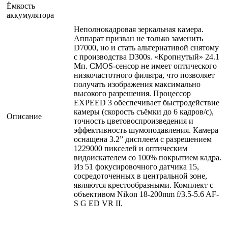
Ёмкость
аккумулятора
Неполнокадровая зеркальная камера.
Аппарат призван не только заменить
D7000, но и стать альтернативой снятому
с производства D300s. «Кропнутый» 24.1
Мп. CMOS-сенсор не имеет оптического
низкочастотного фильтра, что позволяет
получать изображения максимально
высокого разрешения. Процессор
EXPEED 3 обеспечивает быстродействие
камеры (скорость съёмки до 6 кадров/с),
Описание
точность цветовоспроизведения и
эффективность шумоподавления. Камера
оснащена 3.2” дисплеем с разрешением
1229000 пикселей и оптическим
видоискателем со 100% покрытием кадра.
Из 51 фокусировочного датчика 15,
сосредоточенных в центральной зоне,
являются крестообразными. Комплект с
объективом Nikon 18-200mm f/3.5-5.6 AF-
S G ED VR II.