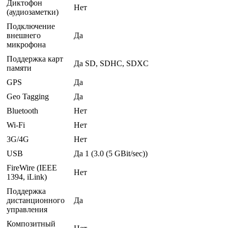
Диктофон
Нет
(аудиозаметки)
Подключение
внешнего
Да
микрофона
Поддержка карт
Да SD, SDHC, SDXC
памяти
GPS
Да
Geo Tagging
Да
Bluetooth
Нет
Wi-Fi
Нет
3G/4G
Нет
USB
Да 1 (3.0 (5 GBit/sec))
FireWire (IEEE
Нет
1394, iLink)
Поддержка
дистанционного
Да
управления
Композитный