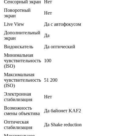
Сенсорный экран
Нет
Поворотный
Нет
экран
Live View
Да с автофокусом
Дополнительный
Да
экран
Видоискатель
Да оптический
Минимальная
чувствительность
100
(ISO)
Максимальная
чувствительность
51 200
(ISO)
Электронная
Нет
стабилизация
Возможность
Да байонет KAF2
смены объектива
Оптическая
Да Shake reduction
стабилизация
Максимальное