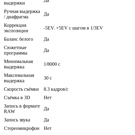
Да
выдержки
Ручная выдержка
Да
/ диафрагма
Коррекция
-5EV. +5EV с шагом в 1/3EV
экспозиции
Баланс белого
Да
Сюжетные
Да
программы
Минимальная
1/8000 c
выдержка
Максимальная
30 c
выдержка
Скорость съёмки
8.3 кадров/с
Съёмка в 3D
Нет
Запись в формате
Да
RAW
Запись звука
Да
Стереомикрофон
Нет